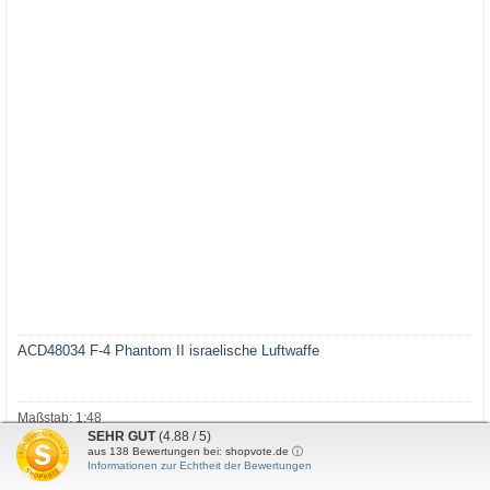
ACD48034 F-4 Phantom II israelische Luftwaffe
Maßstab: 1:48
SEHR GUT
(4.88 / 5)
Lieferzeit:
3-4 Tage*
aus
138
Bewertungen bei: shopvote.de ⓘ
Informationen zur Echtheit der Bewertungen
Bestand:
(0)