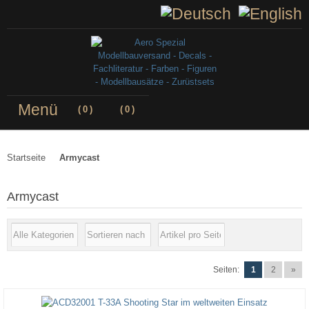
Menü
(
0
)
(
0
)
Startseite
Armycast
Armycast
Seiten:
1
2
»