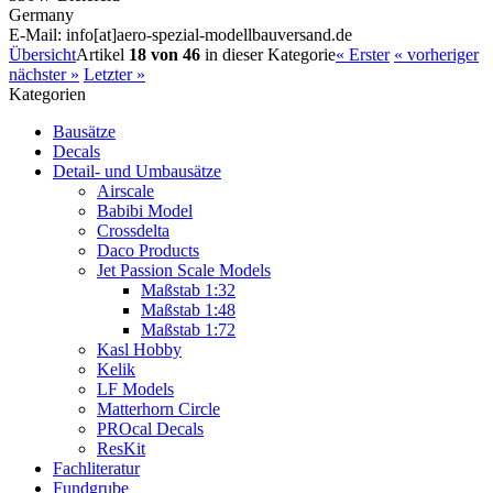
Germany
E-Mail: info[at]aero-spezial-modellbauversand.de
Übersicht
Artikel
18 von 46
in dieser Kategorie
« Erster
« vorheriger
nächster »
Letzter »
Kategorien
Bausätze
Decals
Detail- und Umbausätze
Airscale
Babibi Model
Crossdelta
Daco Products
Jet Passion Scale Models
Maßstab 1:32
Maßstab 1:48
Maßstab 1:72
Kasl Hobby
Kelik
LF Models
Matterhorn Circle
PROcal Decals
ResKit
Fachliteratur
Fundgrube