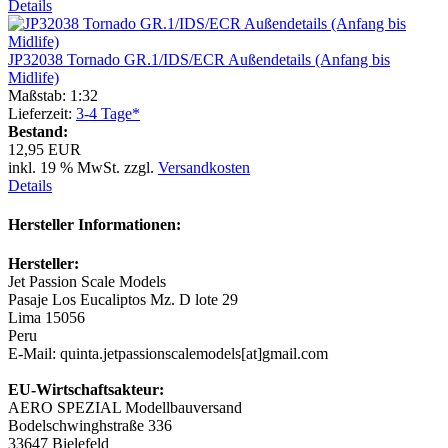
Details
JP32038 Tornado GR.1/IDS/ECR Außendetails (Anfang bis
Midlife)
Maßstab: 1:32
Lieferzeit:
3-4 Tage*
Bestand:
12,95 EUR
inkl. 19 % MwSt. zzgl.
Versandkosten
Details
Hersteller Informationen:
Hersteller:
Jet Passion Scale Models
Pasaje Los Eucaliptos Mz. D lote 29
Lima 15056
Peru
E-Mail: quinta.jetpassionscalemodels[at]gmail.com
EU-Wirtschaftsakteur:
AERO SPEZIAL Modellbauversand
Bodelschwinghstraße 336
33647 Bielefeld