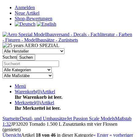
Anmelden
Neue Artikel
Shop-Bewertungen
Suchen
Suchen
Menü
Warenkorb
(
0
)
Artikel
Ihr Warenkorb ist leer.
Merkzettel
(
0
)
Artikel
Ihr Merkzettel ist leer.
Startseite
Detail- und Umbausätze
Jet Passion Scale Models
Maßstab
1:32
JP32020 Tornado 1.500 L Zusatztanks mit vier Flossen
(genietet)
Übersicht
Artikel
18 von 46
in dieser Kategorie
« Erster
« vorheriger