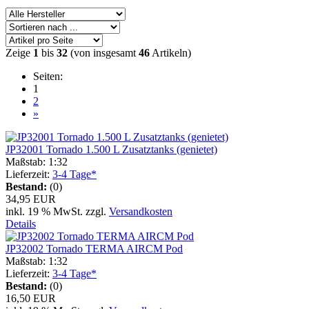
Zeige
1
bis
32
(von insgesamt
46
Artikeln)
Seiten:
1
2
»
JP32001 Tornado 1.500 L Zusatztanks (genietet)
Maßstab: 1:32
Lieferzeit:
3-4 Tage*
Bestand:
(0)
34,95 EUR
inkl. 19 % MwSt. zzgl.
Versandkosten
Details
JP32002 Tornado TERMA AIRCM Pod
Maßstab: 1:32
Lieferzeit:
3-4 Tage*
Bestand:
(0)
16,50 EUR