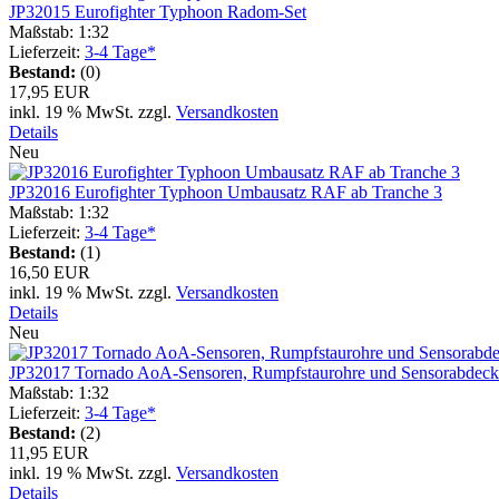
JP32015 Eurofighter Typhoon Radom-Set
Maßstab: 1:32
Lieferzeit:
3-4 Tage*
Bestand:
(0)
17,95 EUR
inkl. 19 % MwSt. zzgl.
Versandkosten
Details
Neu
JP32016 Eurofighter Typhoon Umbausatz RAF ab Tranche 3
Maßstab: 1:32
Lieferzeit:
3-4 Tage*
Bestand:
(1)
16,50 EUR
inkl. 19 % MwSt. zzgl.
Versandkosten
Details
Neu
JP32017 Tornado AoA-Sensoren, Rumpfstaurohre und Sensorabdec
Maßstab: 1:32
Lieferzeit:
3-4 Tage*
Bestand:
(2)
11,95 EUR
inkl. 19 % MwSt. zzgl.
Versandkosten
Details