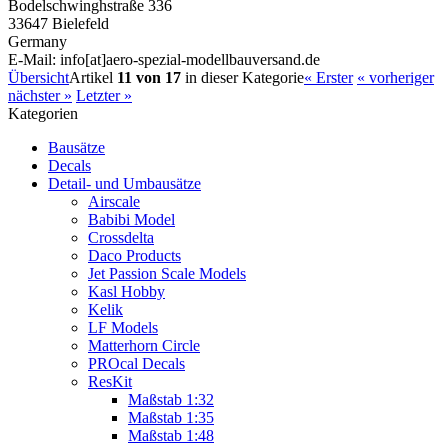
Bodelschwinghstraße 336
33647 Bielefeld
Germany
E-Mail: info[at]aero-spezial-modellbauversand.de
Übersicht
Artikel
11 von 17
in dieser Kategorie
« Erster
« vorheriger
nächster »
Letzter »
Kategorien
Bausätze
Decals
Detail- und Umbausätze
Airscale
Babibi Model
Crossdelta
Daco Products
Jet Passion Scale Models
Kasl Hobby
Kelik
LF Models
Matterhorn Circle
PROcal Decals
ResKit
Maßstab 1:32
Maßstab 1:35
Maßstab 1:48