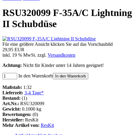
RSU320099 F-35A/C Lightning
II Schubdüse
Für eine größere Ansicht klicken Sie auf das Vorschaubild
29,95 EUR
inkl. 19 % MwSt. zzgl.
Versandkosten
Achtung:
Nicht für Kinder unter 14 Jahren geeignet!
In den Warenkorb
In den Warenkorb
Maßstab:
1:32
Lieferzeit:
3-4 Tage*
Bestand:
(1)
Art.Nr.:
RSU320099
Gewicht:
0.1000 kg
Bewertungen:
(0)
Hersteller:
ResKit
Mehr Artikel von:
ResKit