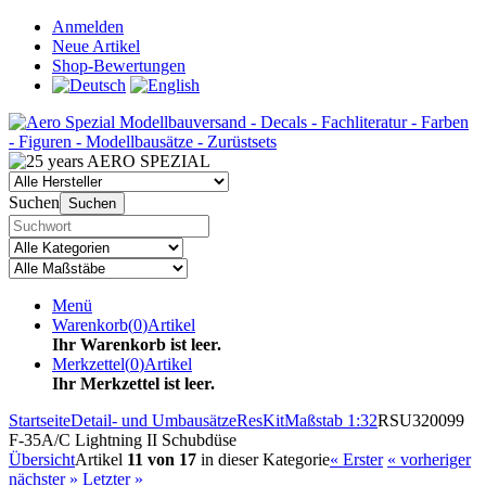
Anmelden
Neue Artikel
Shop-Bewertungen
Suchen
Suchen
Menü
Warenkorb
(
0
)
Artikel
Ihr Warenkorb ist leer.
Merkzettel
(
0
)
Artikel
Ihr Merkzettel ist leer.
Startseite
Detail- und Umbausätze
ResKit
Maßstab 1:32
RSU320099
F-35A/C Lightning II Schubdüse
Übersicht
Artikel
11 von 17
in dieser Kategorie
« Erster
« vorheriger
nächster »
Letzter »