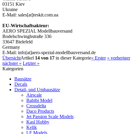
03151 Kiev
Ukraine
E-Mail: sales[at]reskit.com.ua
EU-Wirtschaftsakteur:
AERO SPEZIAL Modellbauversand
Bodelschwinghstraße 336
33647 Bielefeld
Germany
E-Mail: info[at]aero-spezial-modellbauversand.de
Übersicht
Artikel
14 von 17
in dieser Kategorie
« Erster
« vorheriger
nächster »
Letzter »
Kategorien
Bausätze
Decals
Detail- und Umbausätze
Airscale
Babibi Model
Crossdelta
Daco Products
Jet Passion Scale Models
Kasl Hobby
Kelik
LF Models