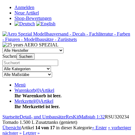
Anmelden
Neue Artikel
Shop-Bewertungen
Suchen
Suchen
Menü
Warenkorb
(
0
)
Artikel
Ihr Warenkorb ist leer.
Merkzettel
(
0
)
Artikel
Ihr Merkzettel ist leer.
Startseite
Detail- und Umbausätze
ResKit
Maßstab 1:32
RSU320234
Tornado 1.500 L Zusatztanks (genietet)
Übersicht
Artikel
14 von 17
in dieser Kategorie
« Erster
« vorheriger
nächster »
Letzter »