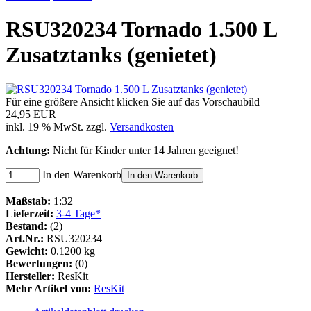
RSU320234 Tornado 1.500 L
Zusatztanks (genietet)
Für eine größere Ansicht klicken Sie auf das Vorschaubild
24,95 EUR
inkl. 19 % MwSt. zzgl.
Versandkosten
Achtung:
Nicht für Kinder unter 14 Jahren geeignet!
In den Warenkorb
In den Warenkorb
Maßstab:
1:32
Lieferzeit:
3-4 Tage*
Bestand:
(2)
Art.Nr.:
RSU320234
Gewicht:
0.1200 kg
Bewertungen:
(0)
Hersteller:
ResKit
Mehr Artikel von:
ResKit