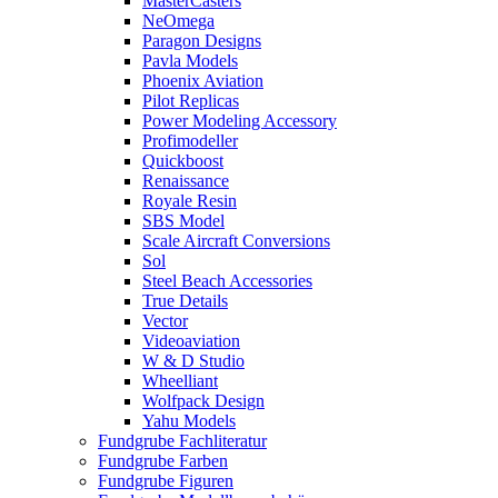
MasterCasters
NeOmega
Paragon Designs
Pavla Models
Phoenix Aviation
Pilot Replicas
Power Modeling Accessory
Profimodeller
Quickboost
Renaissance
Royale Resin
SBS Model
Scale Aircraft Conversions
Sol
Steel Beach Accessories
True Details
Vector
Videoaviation
W & D Studio
Wheelliant
Wolfpack Design
Yahu Models
Fundgrube Fachliteratur
Fundgrube Farben
Fundgrube Figuren