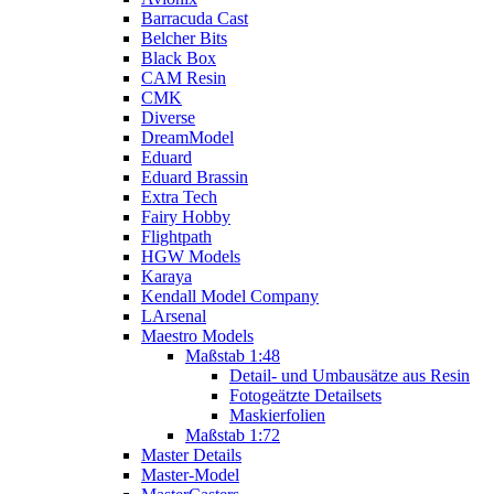
Barracuda Cast
Belcher Bits
Black Box
CAM Resin
CMK
Diverse
DreamModel
Eduard
Eduard Brassin
Extra Tech
Fairy Hobby
Flightpath
HGW Models
Karaya
Kendall Model Company
LArsenal
Maestro Models
Maßstab 1:48
Detail- und Umbausätze aus Resin
Fotogeätzte Detailsets
Maskierfolien
Maßstab 1:72
Master Details
Master-Model