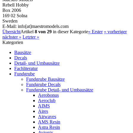
Rebell Hobby
Box 2006
169 02 Solna
Sweden
E-Mail: info[at]maestromodels.com
Übersicht
Artikel
8 von 29
in dieser Kategorie
« Erster
« vorheriger
nächster »
Letzter »
Kategorien
Bausätze
Decals
Detail- und Umbausätze
Fachliteratur
Fundgrube
Fundgrube Bausätze
Fundgrube Decals
Fundgrube Detail- und Umbausätze
Aerobonus
Aeroclub
AIMS
Aires
Airwaves
AMS Resin
Astra Resin
Avionix