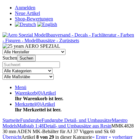
Anmelden
Neue Artikel
Shop-Bewertungen
Suchen
Suchen
Menü
Warenkorb
(
0
)
Artikel
Ihr Warenkorb ist leer.
Merkzettel
(
0
)
Artikel
Ihr Merkzettel ist leer.
Startseite
Fundgrube
Fundgrube Detail- und Umbausätze
Maestro
Models
Maßstab 1:48
Detail- und Umbausätze aus Resin
MMK4828
30 mm ADEN MK-Behälter für AJ 37 Viggen und Sk 60
Übersicht
Artikel
8 von 29
in dieser Kategorie
« Erster
« vorheriger