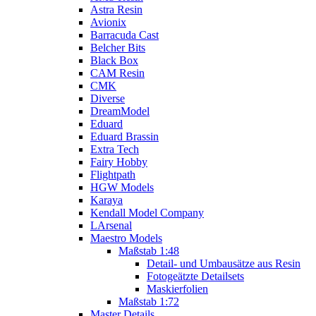
Astra Resin
Avionix
Barracuda Cast
Belcher Bits
Black Box
CAM Resin
CMK
Diverse
DreamModel
Eduard
Eduard Brassin
Extra Tech
Fairy Hobby
Flightpath
HGW Models
Karaya
Kendall Model Company
LArsenal
Maestro Models
Maßstab 1:48
Detail- und Umbausätze aus Resin
Fotogeätzte Detailsets
Maskierfolien
Maßstab 1:72
Master Details