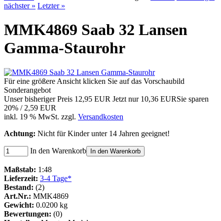
nächster »
Letzter »
MMK4869 Saab 32 Lansen
Gamma-Staurohr
Für eine größere Ansicht klicken Sie auf das Vorschaubild
Sonderangebot
Unser bisheriger Preis
12,95 EUR
Jetzt nur
10,36 EUR
Sie sparen
20% / 2,59 EUR
inkl. 19 % MwSt. zzgl.
Versandkosten
Achtung:
Nicht für Kinder unter 14 Jahren geeignet!
In den Warenkorb
In den Warenkorb
Maßstab:
1:48
Lieferzeit:
3-4 Tage*
Bestand:
(2)
Art.Nr.:
MMK4869
Gewicht:
0.0200 kg
Bewertungen:
(0)