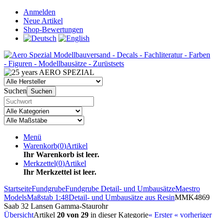
Anmelden
Neue Artikel
Shop-Bewertungen
Suchen
Suchen
Menü
Warenkorb
(
0
)
Artikel
Ihr Warenkorb ist leer.
Merkzettel
(
0
)
Artikel
Ihr Merkzettel ist leer.
Startseite
Fundgrube
Fundgrube Detail- und Umbausätze
Maestro
Models
Maßstab 1:48
Detail- und Umbausätze aus Resin
MMK4869
Saab 32 Lansen Gamma-Staurohr
Übersicht
Artikel
20 von 29
in dieser Kategorie
« Erster
« vorheriger