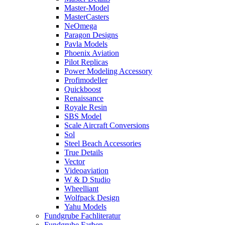
Master-Model
MasterCasters
NeOmega
Paragon Designs
Pavla Models
Phoenix Aviation
Pilot Replicas
Power Modeling Accessory
Profimodeller
Quickboost
Renaissance
Royale Resin
SBS Model
Scale Aircraft Conversions
Sol
Steel Beach Accessories
True Details
Vector
Videoaviation
W & D Studio
Wheelliant
Wolfpack Design
Yahu Models
Fundgrube Fachliteratur
Fundgrube Farben