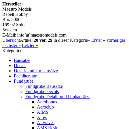
Hersteller:
Maestro Models
Rebell Hobby
Box 2006
169 02 Solna
Sweden
E-Mail: info[at]maestromodels.com
Übersicht
Artikel
20 von 29
in dieser Kategorie
« Erster
« vorheriger
nächster »
Letzter »
Kategorien
Bausätze
Decals
Detail- und Umbausätze
Fachliteratur
Fundgrube
Fundgrube Bausätze
Fundgrube Decals
Fundgrube Detail- und Umbausätze
Aerobonus
Aeroclub
AIMS
Aires
Airwaves
AMS Resin