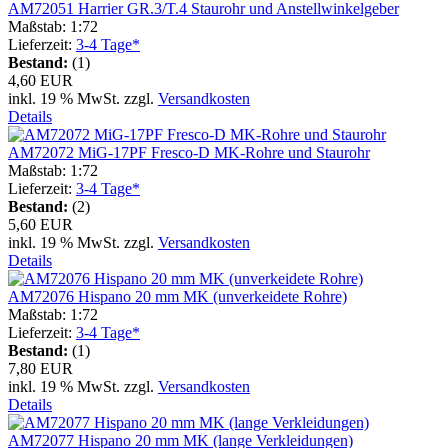
AM72051 Harrier GR.3/T.4 Staurohr und Anstellwinkelgeber
Maßstab: 1:72
Lieferzeit:
3-4 Tage*
Bestand:
(1)
4,60 EUR
inkl. 19 % MwSt. zzgl.
Versandkosten
Details
AM72072 MiG-17PF Fresco-D MK-Rohre und Staurohr
Maßstab: 1:72
Lieferzeit:
3-4 Tage*
Bestand:
(2)
5,60 EUR
inkl. 19 % MwSt. zzgl.
Versandkosten
Details
AM72076 Hispano 20 mm MK (unverkeidete Rohre)
Maßstab: 1:72
Lieferzeit:
3-4 Tage*
Bestand:
(1)
7,80 EUR
inkl. 19 % MwSt. zzgl.
Versandkosten
Details
AM72077 Hispano 20 mm MK (lange Verkleidungen)