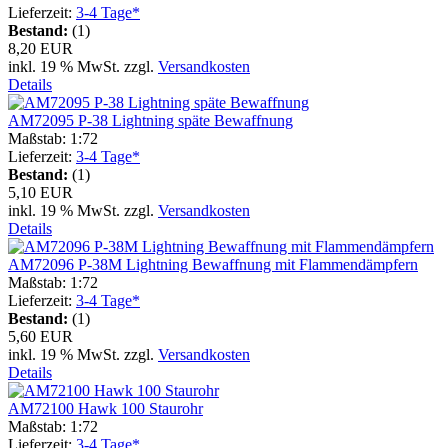
Lieferzeit:
3-4 Tage*
Bestand:
(1)
8,20 EUR
inkl. 19 % MwSt. zzgl.
Versandkosten
Details
AM72095 P-38 Lightning späte Bewaffnung
Maßstab: 1:72
Lieferzeit:
3-4 Tage*
Bestand:
(1)
5,10 EUR
inkl. 19 % MwSt. zzgl.
Versandkosten
Details
AM72096 P-38M Lightning Bewaffnung mit Flammendämpfern
Maßstab: 1:72
Lieferzeit:
3-4 Tage*
Bestand:
(1)
5,60 EUR
inkl. 19 % MwSt. zzgl.
Versandkosten
Details
AM72100 Hawk 100 Staurohr
Maßstab: 1:72
Lieferzeit:
3-4 Tage*