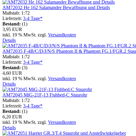
AM72032 He 162 Salamander Bewaffnung und Details
Maßstab: 1:72
Lieferzeit:
3-4 Tage*
Bestand:
(1)
3,95 EUR
inkl. 19 % MwSt. zzgl.
Versandkosten
Details
AM72035 F-4B/C/D/J/N/S Phantom II & Phantom FG.1/FGR.2 Stau
Maßstab: 1:72
Lieferzeit:
3-4 Tage*
Bestand:
(3)
4,60 EUR
inkl. 19 % MwSt. zzgl.
Versandkosten
Details
AM72045 MiG-21F-13 Fishbed-C Staurohr
Maßstab: 1:72
Lieferzeit:
3-4 Tage*
Bestand:
(1)
6,20 EUR
inkl. 19 % MwSt. zzgl.
Versandkosten
Details