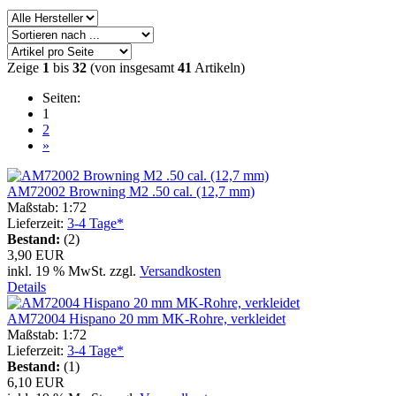
Zeige
1
bis
32
(von insgesamt
41
Artikeln)
Seiten:
1
2
»
AM72002 Browning M2 .50 cal. (12,7 mm)
Maßstab: 1:72
Lieferzeit:
3-4 Tage*
Bestand:
(2)
3,90 EUR
inkl. 19 % MwSt. zzgl.
Versandkosten
Details
AM72004 Hispano 20 mm MK-Rohre, verkleidet
Maßstab: 1:72
Lieferzeit:
3-4 Tage*
Bestand:
(1)
6,10 EUR