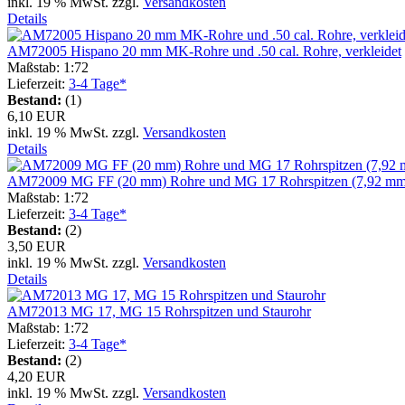
inkl. 19 % MwSt. zzgl.
Versandkosten
Details
AM72005 Hispano 20 mm MK-Rohre und .50 cal. Rohre, verkleidet
Maßstab: 1:72
Lieferzeit:
3-4 Tage*
Bestand:
(1)
6,10 EUR
inkl. 19 % MwSt. zzgl.
Versandkosten
Details
AM72009 MG FF (20 mm) Rohre und MG 17 Rohrspitzen (7,92 mm
Maßstab: 1:72
Lieferzeit:
3-4 Tage*
Bestand:
(2)
3,50 EUR
inkl. 19 % MwSt. zzgl.
Versandkosten
Details
AM72013 MG 17, MG 15 Rohrspitzen und Staurohr
Maßstab: 1:72
Lieferzeit:
3-4 Tage*
Bestand:
(2)
4,20 EUR
inkl. 19 % MwSt. zzgl.
Versandkosten