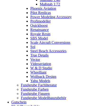
Maßstab 1:72
Phoenix Aviation
Pilot Replicas
Power Modeling Accessory
Profimodeller
Quickboost
Renaissance
Royale Resin
SBS Model
Scale Aircraft Conversions
Sol
Steel Beach Accessories
True Details
Vector
Videoaviation
W & D Studio
Wheelliant
Wolfpack Design
Yahu Models
Fundgrube Fachliteratur
Fundgrube Farben
Fundgrube Figuren
Fundgrube Modellbauzubehör
Gutschein