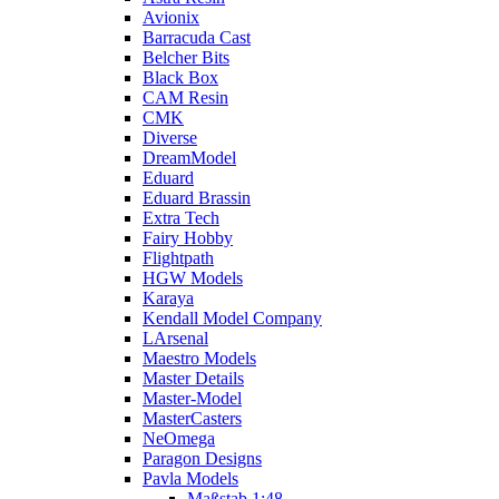
Avionix
Barracuda Cast
Belcher Bits
Black Box
CAM Resin
CMK
Diverse
DreamModel
Eduard
Eduard Brassin
Extra Tech
Fairy Hobby
Flightpath
HGW Models
Karaya
Kendall Model Company
LArsenal
Maestro Models
Master Details
Master-Model
MasterCasters
NeOmega
Paragon Designs
Pavla Models
Maßstab 1:48