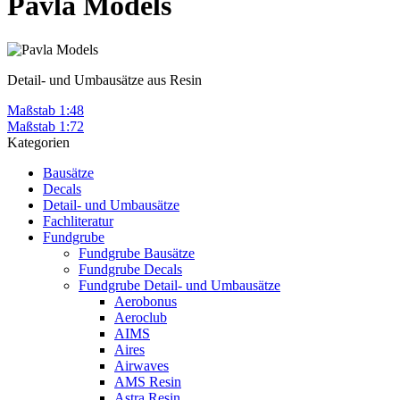
Pavla Models
Detail- und Umbausätze aus Resin
Maßstab 1:48
Maßstab 1:72
Kategorien
Bausätze
Decals
Detail- und Umbausätze
Fachliteratur
Fundgrube
Fundgrube Bausätze
Fundgrube Decals
Fundgrube Detail- und Umbausätze
Aerobonus
Aeroclub
AIMS
Aires
Airwaves
AMS Resin
Astra Resin