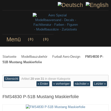
Menü
(
0
)
(
0
)
Startseite
Modellbauzubehör
Furball Aero-Design
FMS4830 P-
51B Mustang Maskierfolie
Übersicht
Artikel
28 von 31
in dieser Kategorie
« Erster
« vorheriger
nächster »
Letzter »
FMS4830 P-51B Mustang Maskierfolie