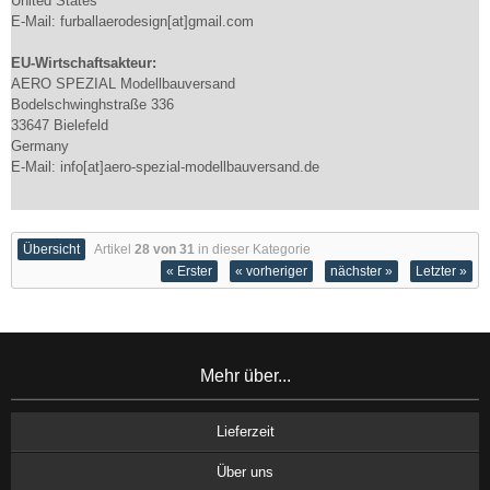
United States
E-Mail: furballaerodesign[at]gmail.com
EU-Wirtschaftsakteur:
AERO SPEZIAL Modellbauversand
Bodelschwinghstraße 336
33647 Bielefeld
Germany
E-Mail: info[at]aero-spezial-modellbauversand.de
Übersicht
Artikel
28 von 31
in dieser Kategorie
« Erster
« vorheriger
nächster »
Letzter »
Mehr über...
Lieferzeit
Über uns