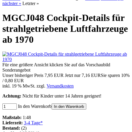
nächster »
Letzter »
MGCJ048 Cockpit-Details für
strahlgetriebene Luftfahrzeuge
ab 1970
Für eine größere Ansicht klicken Sie auf das Vorschaubild
Sonderangebot
Unser bisheriger Preis
7,95 EUR
Jetzt nur
7,16 EUR
Sie sparen 10%
/ 0,80 EUR
inkl. 19 % MwSt. zzgl.
Versandkosten
Achtung:
Nicht für Kinder unter 14 Jahren geeignet!
In den Warenkorb
In den Warenkorb
Maßstab:
1:48
Lieferzeit:
3-4 Tage*
Bestand:
(2)