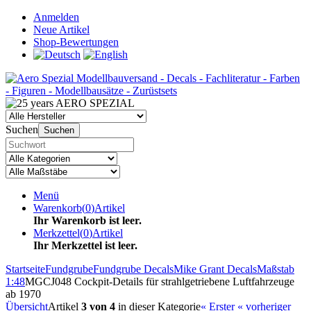
Anmelden
Neue Artikel
Shop-Bewertungen
Suchen
Suchen
Menü
Warenkorb
(
0
)
Artikel
Ihr Warenkorb ist leer.
Merkzettel
(
0
)
Artikel
Ihr Merkzettel ist leer.
Startseite
Fundgrube
Fundgrube Decals
Mike Grant Decals
Maßstab
1:48
MGCJ048 Cockpit-Details für strahlgetriebene Luftfahrzeuge
ab 1970
Übersicht
Artikel
3 von 4
in dieser Kategorie
« Erster
« vorheriger