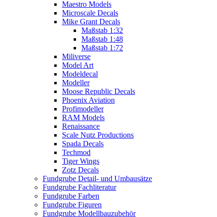
Maestro Models
Microscale Decals
Mike Grant Decals
Maßstab 1:32
Maßstab 1:48
Maßstab 1:72
Miliverse
Model Art
Modeldecal
Modeller
Moose Republic Decals
Phoenix Aviation
Profimodeller
RAM Models
Renaissance
Scale Nutz Productions
Spada Decals
Techmod
Tiger Wings
Zotz Decals
Fundgrube Detail- und Umbausätze
Fundgrube Fachliteratur
Fundgrube Farben
Fundgrube Figuren
Fundgrube Modellbauzubehör