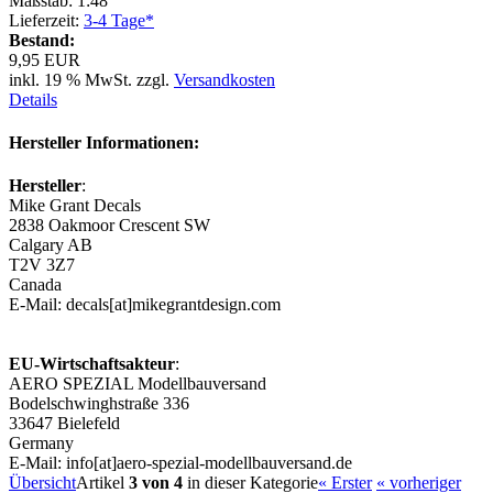
Maßstab: 1:48
Lieferzeit:
3-4 Tage*
Bestand:
9,95 EUR
inkl. 19 % MwSt. zzgl.
Versandkosten
Details
Hersteller Informationen:
Hersteller
:
Mike Grant Decals
2838 Oakmoor Crescent SW
Calgary AB
T2V 3Z7
Canada
E-Mail: decals[at]mikegrantdesign.com
EU-Wirtschaftsakteur
:
AERO SPEZIAL Modellbauversand
Bodelschwinghstraße 336
33647 Bielefeld
Germany
E-Mail: info[at]aero-spezial-modellbauversand.de
Übersicht
Artikel
3 von 4
in dieser Kategorie
« Erster
« vorheriger