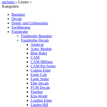
nächster »
Letzter »
Kategorien
Bausätze
Decals
Detail- und Umbausätze
Fachliteratur
Fundgrube
Fundgrube Bausätze
Fundgrube Decals
Airdecal
Aztec Models
Blue Rider
CAM
CAM MilSpec
CAM Pro Series
Cutting Edge
Eagle Cals
Eagle Strike
Elite Decals
FCM Decals
Fineline
Kits-World
Leading Edge
Linden Hill