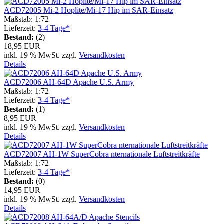
ACD72005 Mi-2 Hoplite/Mi-17 Hip im SAR-Einsatz
Maßstab: 1:72
Lieferzeit:
3-4 Tage*
Bestand:
(2)
18,95 EUR
inkl. 19 % MwSt. zzgl.
Versandkosten
Details
ACD72006 AH-64D Apache U.S. Army
Maßstab: 1:72
Lieferzeit:
3-4 Tage*
Bestand:
(1)
8,95 EUR
inkl. 19 % MwSt. zzgl.
Versandkosten
Details
ACD72007 AH-1W SuperCobra nternationale Luftstreitkräfte
Maßstab: 1:72
Lieferzeit:
3-4 Tage*
Bestand:
(0)
14,95 EUR
inkl. 19 % MwSt. zzgl.
Versandkosten
Details