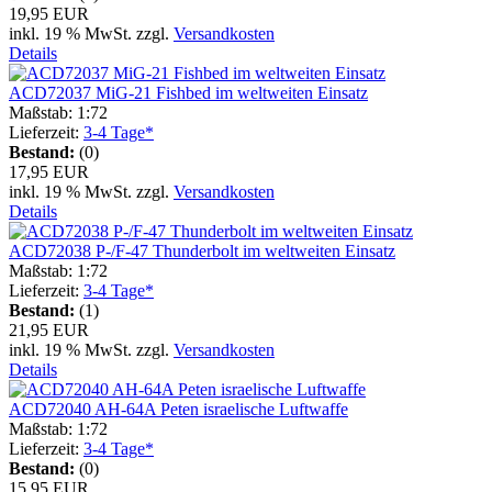
19,95 EUR
inkl. 19 % MwSt. zzgl.
Versandkosten
Details
ACD72037 MiG-21 Fishbed im weltweiten Einsatz
Maßstab: 1:72
Lieferzeit:
3-4 Tage*
Bestand:
(0)
17,95 EUR
inkl. 19 % MwSt. zzgl.
Versandkosten
Details
ACD72038 P-/F-47 Thunderbolt im weltweiten Einsatz
Maßstab: 1:72
Lieferzeit:
3-4 Tage*
Bestand:
(1)
21,95 EUR
inkl. 19 % MwSt. zzgl.
Versandkosten
Details
ACD72040 AH-64A Peten israelische Luftwaffe
Maßstab: 1:72
Lieferzeit:
3-4 Tage*
Bestand:
(0)
15,95 EUR