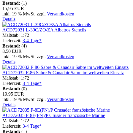
Bestand:
(1)
15,95 EUR
inkl. 19 % MwSt. zzgl.
Versandkosten
Details
ACD72031 L-39C/ZO/ZA Albatros Stencils
Maßstab: 1:72
Lieferzeit:
3-4 Tage*
Bestand:
(4)
8,50 EUR
inkl. 19 % MwSt. zzgl.
Versandkosten
Details
ACD72032 F-86 Sabre & Canadair Sabre im weltweiten Einsatz
Maßstab: 1:72
Lieferzeit:
3-4 Tage*
Bestand:
(0)
19,95 EUR
inkl. 19 % MwSt. zzgl.
Versandkosten
Details
ACD72035 F-8E(FN)/P Crusader französische Marine
Maßstab: 1:72
Lieferzeit:
3-4 Tage*
Bestand:
(1)