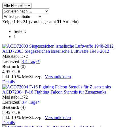
Zeige
1
bis
31
(von insgesamt
31
Artikeln)
Seiten:
1
ACD72003 Siegeszeichen israelische Luftwaffe 1948-2012
Maßstab: 1:72
Lieferzeit:
3-4 Tage*
Bestand:
(0)
4,95 EUR
inkl. 19 % MwSt. zzgl.
Versandkosten
Details
ACD72004 F-16 Fighting Falcon Stencils für Zusatztanks
Maßstab: 1:72
Lieferzeit:
3-4 Tage*
Bestand:
(4)
5,95 EUR
inkl. 19 % MwSt. zzgl.
Versandkosten
Details