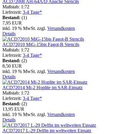
ACD72008 AH-64A/D Apache Stencils
Maßstab: 1:72
Lieferzeit:
3-4 Tage*
Bestand:
(1)
7,95 EUR
inkl. 19 % MwSt. zzgl.
Versandkosten
Details
ACD72010 MiG-15bis Fagot-B Stencils
Maßstab: 1:72
Lieferzeit:
3-4 Tage*
Bestand:
(2)
8,50 EUR
inkl. 19 % MwSt. zzgl.
Versandkosten
Details
ACD72014 Mi-2 Hoplite im SAR-Einsatz
Maßstab: 1:72
Lieferzeit:
3-4 Tage*
Bestand:
(2)
13,95 EUR
inkl. 19 % MwSt. zzgl.
Versandkosten
Details
ACD72017 L-29 Delfin im weltweiten Einsatz