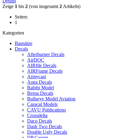
Details
Zeige
1
bis
2
(von insgesamt
2
Artikeln)
Seiten:
1
Kategorien
Bausätze
Decals
Afterburner Decals
AirDOC
AIRfile Decals
AIRFrame Decals
Armycast
Astra Decals
Babibi Model
Berna Decals
Bullseye Model Aviation
Caracal Models
CAVU Publications
Crossdelta
Daco Decals
Dash Two Decals
Double Ugly Decals
DP Casper