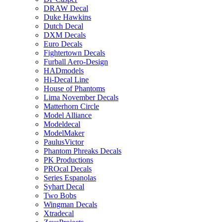
DRAW Decal
Duke Hawkins
Dutch Decal
DXM Decals
Euro Decals
Fightertown Decals
Furball Aero-Design
HADmodels
Hi-Decal Line
House of Phantoms
Lima November Decals
Matterhorn Circle
Model Alliance
Modeldecal
ModelMaker
PaulusVictor
Phantom Phreaks Decals
PK Productions
PROcal Decals
Series Espanolas
Syhart Decal
Two Bobs
Wingman Decals
Xtradecal