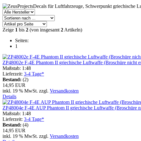
Decals für Luftfahrzeuge, Schwerpunkt griechische L
Zeige
1
bis
2
(von insgesamt
2
Artikeln)
Seiten:
1
ZP48002e F-4E Phantom II griechische Luftwaffe (Broschüre nicht en
Maßstab: 1:48
Lieferzeit:
3-4 Tage*
Bestand:
(2)
14,95 EUR
inkl. 19 % MwSt. zzgl.
Versandkosten
Details
ZP48004e F-4E AUP Phantom II griechische Luftwaffe (Broschüre nic
Maßstab: 1:48
Lieferzeit:
3-4 Tage*
Bestand:
(4)
14,95 EUR
inkl. 19 % MwSt. zzgl.
Versandkosten