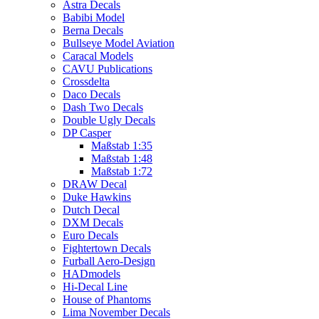
Astra Decals
Babibi Model
Berna Decals
Bullseye Model Aviation
Caracal Models
CAVU Publications
Crossdelta
Daco Decals
Dash Two Decals
Double Ugly Decals
DP Casper
Maßstab 1:35
Maßstab 1:48
Maßstab 1:72
DRAW Decal
Duke Hawkins
Dutch Decal
DXM Decals
Euro Decals
Fightertown Decals
Furball Aero-Design
HADmodels
Hi-Decal Line
House of Phantoms
Lima November Decals