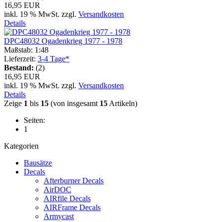
16,95 EUR
inkl. 19 % MwSt. zzgl.
Versandkosten
Details
DPC48032 Ogadenkrieg 1977 - 1978
Maßstab: 1:48
Lieferzeit:
3-4 Tage*
Bestand:
(2)
16,95 EUR
inkl. 19 % MwSt. zzgl.
Versandkosten
Details
Zeige
1
bis
15
(von insgesamt
15
Artikeln)
Seiten:
1
Kategorien
Bausätze
Decals
Afterburner Decals
AirDOC
AIRfile Decals
AIRFrame Decals
Armycast