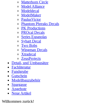
Matterhorn Circle
Model Alliance
Modeldecal
ModelMaker
PaulusVictor
Phantom Phreaks Decals
PK Productions
PROcal Decals
Series Espanolas
Syhart Decal
Two Bobs
Wingman Decals
Xtradecal
ZeusProjects
Detail- und Umbausätze
Fachliteratur
Fundgrube
Gutschein
Modellbauzubehör
Spargasse
Angebote
Neue Artikel
Willkommen zurück!