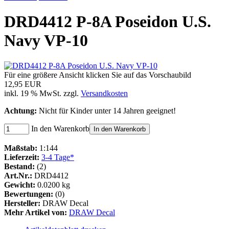
DRD4412 P-8A Poseidon U.S.
Navy VP-10
Für eine größere Ansicht klicken Sie auf das Vorschaubild
12,95 EUR
inkl. 19 % MwSt. zzgl.
Versandkosten
Achtung:
Nicht für Kinder unter 14 Jahren geeignet!
In den Warenkorb
In den Warenkorb
Maßstab:
1:144
Lieferzeit:
3-4 Tage*
Bestand:
(2)
Art.Nr.:
DRD4412
Gewicht:
0.0200 kg
Bewertungen:
(0)
Hersteller:
DRAW Decal
Mehr Artikel von:
DRAW Decal