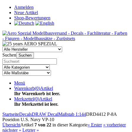
Anmelden
Neue Artikel
Shop-Bewertungen
Suchen
Suchen
Menü
Warenkorb
(
0
)
Artikel
Ihr Warenkorb ist leer.
Merkzettel
(
0
)
Artikel
Ihr Merkzettel ist leer.
Startseite
Decals
DRAW Decal
Maßstab 1:144
DRD4412 P-8A
Poseidon U.S. Navy VP-10
Übersicht
Artikel
7 von 22
in dieser Kategorie
« Erster
« vorheriger
nächster »
Letzter »