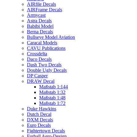
AIRfile Decals
AIRFrame Decals
Armycast
Astra Decals
Babibi Model
Berna Decals
Bullseye Model Aviation
Caracal Models
CAVU Publications
Crossdelta
Daco Decals
Dash Two Decals
Double Ugly Decals
DP Casper
DRAW Decal
Maßstab 1:144
Maßstab 1:32
Maßstab 1:48
Maßstab 1:72
Duke Hawkins
Dutch Decal
DXM Decals
Euro Decals
Fightertown Decals
Furball Aero-Design