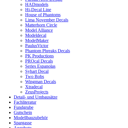
HADmodels
Hi-Decal Line
House of Phantoms
Lima November Decals
Matterhorn Circle
Model Alliance
Modeldecal
ModelMaker
PaulusVictor
Phantom Phreaks Decals
PK Productions
PROcal Decals
Series Espanolas
Syhart Decal
Two Bobs
Wingman Decals
Xtradecal
ZeusProjects
Detail- und Umbausätze
Fachliteratur
Fundgrube
Gutschein
Modellbauzubehör
Spargasse
Angebote