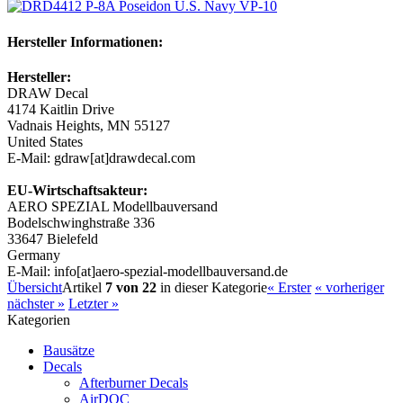
Hersteller Informationen:
Hersteller:
DRAW Decal
4174 Kaitlin Drive
Vadnais Heights, MN 55127
United States
E-Mail: gdraw[at]drawdecal.com
EU-Wirtschaftsakteur:
AERO SPEZIAL Modellbauversand
Bodelschwinghstraße 336
33647 Bielefeld
Germany
E-Mail: info[at]aero-spezial-modellbauversand.de
Übersicht
Artikel
7 von 22
in dieser Kategorie
« Erster
« vorheriger
nächster »
Letzter »
Kategorien
Bausätze
Decals
Afterburner Decals
AirDOC