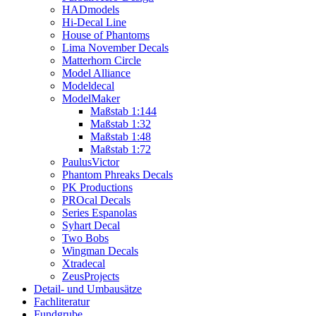
HADmodels
Hi-Decal Line
House of Phantoms
Lima November Decals
Matterhorn Circle
Model Alliance
Modeldecal
ModelMaker
Maßstab 1:144
Maßstab 1:32
Maßstab 1:48
Maßstab 1:72
PaulusVictor
Phantom Phreaks Decals
PK Productions
PROcal Decals
Series Espanolas
Syhart Decal
Two Bobs
Wingman Decals
Xtradecal
ZeusProjects
Detail- und Umbausätze
Fachliteratur
Fundgrube