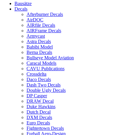
Bausätze
Decals
Afterburner Decals
AirDOC
AIRfile Decals
AIRFrame Decals
Armycast
Astra Decals
Babibi Model
Berna Decals
Bullseye Model Aviation
Caracal Models
CAVU Publications
Crossdelta
Daco Decals
Dash Two Decals
Double Ugly Decals
DP Casper
DRAW Decal
Duke Hawkins
Dutch Decal
DXM Decals
Euro Decals
Fightertown Decals
Furball Aero-Design