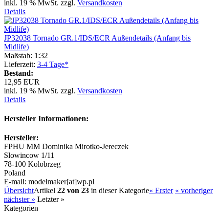
inkl. 19 % MwSt. zzgl.
Versandkosten
Details
JP32038 Tornado GR.1/IDS/ECR Außendetails (Anfang bis
Midlife)
Maßstab: 1:32
Lieferzeit:
3-4 Tage*
Bestand:
12,95 EUR
inkl. 19 % MwSt. zzgl.
Versandkosten
Details
Hersteller Informationen:
Hersteller:
FPHU MM Dominika Mirotko-Jereczek
Slowincow 1/11
78-100 Kolobrzeg
Poland
E-mail: modelmaker[at]wp.pl
Übersicht
Artikel
22 von 23
in dieser Kategorie
« Erster
« vorheriger
nächster »
Letzter »
Kategorien