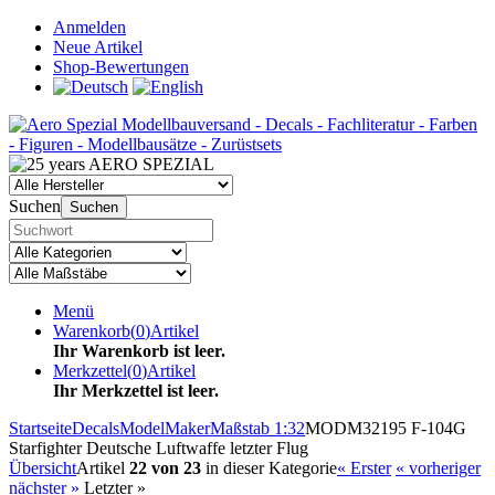
Anmelden
Neue Artikel
Shop-Bewertungen
Suchen
Suchen
Menü
Warenkorb
(
0
)
Artikel
Ihr Warenkorb ist leer.
Merkzettel
(
0
)
Artikel
Ihr Merkzettel ist leer.
Startseite
Decals
ModelMaker
Maßstab 1:32
MODM32195 F-104G
Starfighter Deutsche Luftwaffe letzter Flug
Übersicht
Artikel
22 von 23
in dieser Kategorie
« Erster
« vorheriger
nächster »
Letzter »