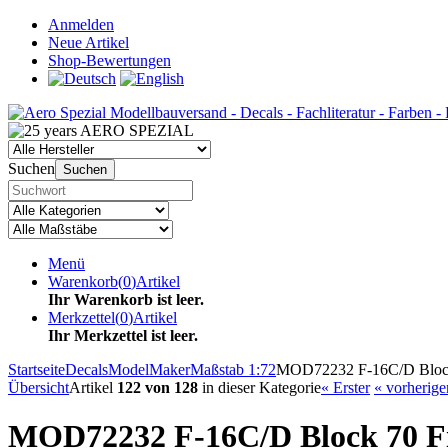
Anmelden
Neue Artikel
Shop-Bewertungen
Suchen
Suchen
Menü
Warenkorb
(
0
)
Artikel
Ihr Warenkorb ist leer.
Merkzettel
(
0
)
Artikel
Ihr Merkzettel ist leer.
Startseite
Decals
ModelMaker
Maßstab 1:72
MOD72232 F-16C/D Block 
Übersicht
Artikel
122 von 128
in dieser Kategorie
« Erster
« vorherige
MOD72232 F-16C/D Block 70 Fig