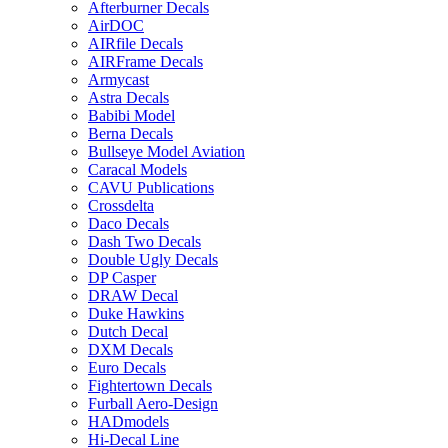
Afterburner Decals
AirDOC
AIRfile Decals
AIRFrame Decals
Armycast
Astra Decals
Babibi Model
Berna Decals
Bullseye Model Aviation
Caracal Models
CAVU Publications
Crossdelta
Daco Decals
Dash Two Decals
Double Ugly Decals
DP Casper
DRAW Decal
Duke Hawkins
Dutch Decal
DXM Decals
Euro Decals
Fightertown Decals
Furball Aero-Design
HADmodels
Hi-Decal Line