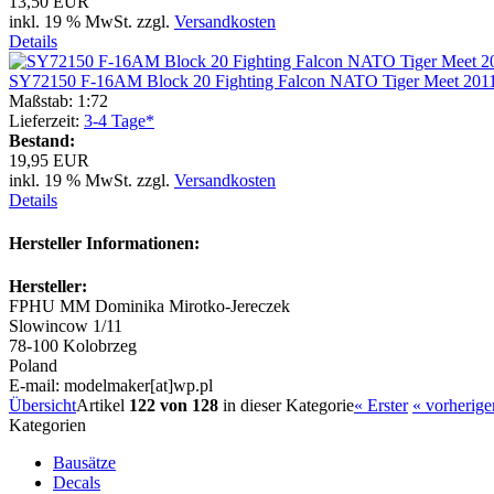
13,50 EUR
inkl. 19 % MwSt. zzgl.
Versandkosten
Details
SY72150 F-16AM Block 20 Fighting Falcon NATO Tiger Meet 201
Maßstab: 1:72
Lieferzeit:
3-4 Tage*
Bestand:
19,95 EUR
inkl. 19 % MwSt. zzgl.
Versandkosten
Details
Hersteller Informationen:
Hersteller:
FPHU MM Dominika Mirotko-Jereczek
Slowincow 1/11
78-100 Kolobrzeg
Poland
E-mail: modelmaker[at]wp.pl
Übersicht
Artikel
122 von 128
in dieser Kategorie
« Erster
« vorherige
Kategorien
Bausätze
Decals