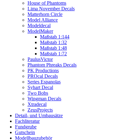
House of Phantoms
Lima November Decals
Matterhorn Circle
Model Alliance
Modeldecal
ModelMaker
Maßstab 1:144
Maßstab 1:32
Maßstab 1:48
Maßstab 1:72
PaulusVictor
Phantom Phreaks Decals
PK Productions
PROcal Decals
Series Espanolas
Syhart Decal
Two Bobs
Wingman Decals
Xtradecal
ZeusProjects
Detail- und Umbausätze
Fachliteratur
Fundgrube
Gutschein
Modellbauzubehör