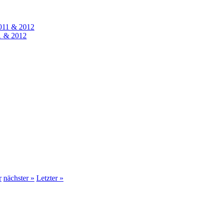
1 & 2012
r
nächster »
Letzter »