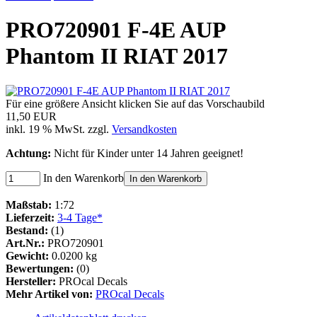
PRO720901 F-4E AUP
Phantom II RIAT 2017
Für eine größere Ansicht klicken Sie auf das Vorschaubild
11,50 EUR
inkl. 19 % MwSt. zzgl.
Versandkosten
Achtung:
Nicht für Kinder unter 14 Jahren geeignet!
In den Warenkorb
In den Warenkorb
Maßstab:
1:72
Lieferzeit:
3-4 Tage*
Bestand:
(1)
Art.Nr.:
PRO720901
Gewicht:
0.0200 kg
Bewertungen:
(0)
Hersteller:
PROcal Decals
Mehr Artikel von:
PROcal Decals