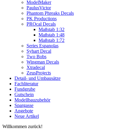
ModelMaker
PaulusVictor
Phantom Phreaks Decals
PK Productions
PROcal Decals
Maßstab 1:32
Maßstab 1:48
Maßstab 1:72
Series Espanolas
Syhart Decal
Two Bobs
Wingman Decals
Xtradecal
ZeusProjects
Detail- und Umbausätze
Fachliteratur
Fundgrube
Gutschein
Modellbauzubehör
Spargasse
Angebote
Neue Artikel
Willkommen zurück!