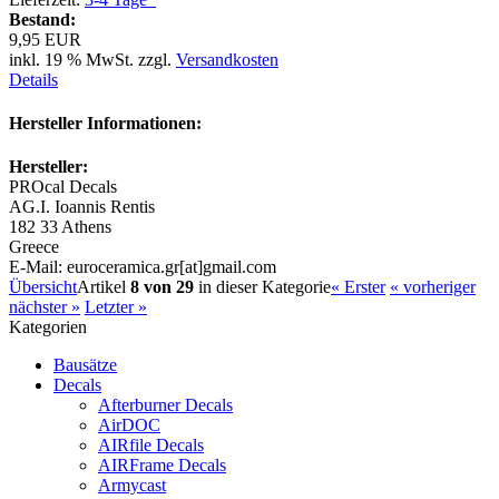
Bestand:
9,95 EUR
inkl. 19 % MwSt. zzgl.
Versandkosten
Details
Hersteller Informationen:
Hersteller:
PROcal Decals
AG.I. Ioannis Rentis
182 33 Athens
Greece
E-Mail: euroceramica.gr[at]gmail.com
Übersicht
Artikel
8 von 29
in dieser Kategorie
« Erster
« vorheriger
nächster »
Letzter »
Kategorien
Bausätze
Decals
Afterburner Decals
AirDOC
AIRfile Decals
AIRFrame Decals
Armycast