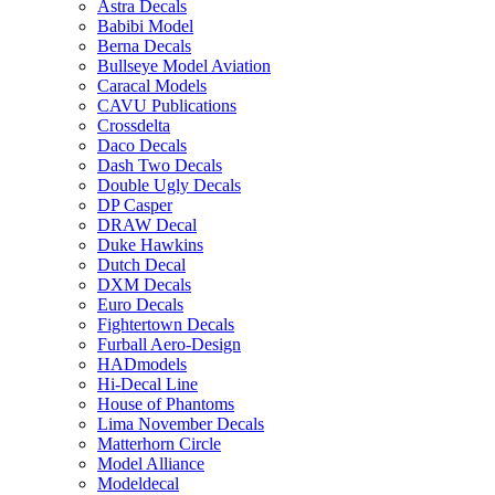
Astra Decals
Babibi Model
Berna Decals
Bullseye Model Aviation
Caracal Models
CAVU Publications
Crossdelta
Daco Decals
Dash Two Decals
Double Ugly Decals
DP Casper
DRAW Decal
Duke Hawkins
Dutch Decal
DXM Decals
Euro Decals
Fightertown Decals
Furball Aero-Design
HADmodels
Hi-Decal Line
House of Phantoms
Lima November Decals
Matterhorn Circle
Model Alliance
Modeldecal