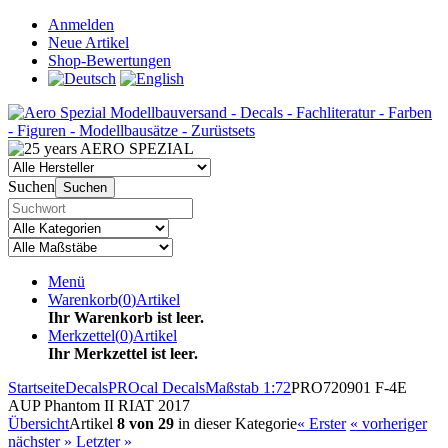
Anmelden
Neue Artikel
Shop-Bewertungen
Suchen
Suchen
Menü
Warenkorb
(
0
)
Artikel
Ihr Warenkorb ist leer.
Merkzettel
(
0
)
Artikel
Ihr Merkzettel ist leer.
Startseite
Decals
PROcal Decals
Maßstab 1:72
PRO720901 F-4E
AUP Phantom II RIAT 2017
Übersicht
Artikel
8 von 29
in dieser Kategorie
« Erster
« vorheriger
nächster »
Letzter »