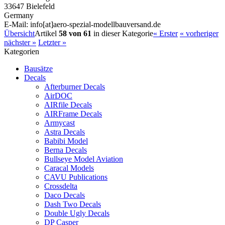
33647 Bielefeld
Germany
E-Mail: info[at]aero-spezial-modellbauversand.de
Übersicht
Artikel
58 von 61
in dieser Kategorie
« Erster
« vorheriger
nächster »
Letzter »
Kategorien
Bausätze
Decals
Afterburner Decals
AirDOC
AIRfile Decals
AIRFrame Decals
Armycast
Astra Decals
Babibi Model
Berna Decals
Bullseye Model Aviation
Caracal Models
CAVU Publications
Crossdelta
Daco Decals
Dash Two Decals
Double Ugly Decals
DP Casper