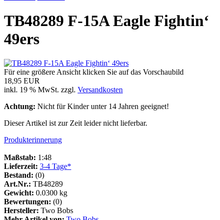
TB48289 F-15A Eagle Fightin‘
49ers
Für eine größere Ansicht klicken Sie auf das Vorschaubild
18,95 EUR
inkl. 19 % MwSt. zzgl.
Versandkosten
Achtung:
Nicht für Kinder unter 14 Jahren geeignet!
Dieser Artikel ist zur Zeit leider nicht lieferbar.
Produkterinnerung
Maßstab:
1:48
Lieferzeit:
3-4 Tage*
Bestand:
(0)
Art.Nr.:
TB48289
Gewicht:
0.0300 kg
Bewertungen:
(0)
Hersteller:
Two Bobs
Mehr Artikel von:
Two Bobs