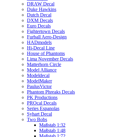
DRAW Decal
Duke Hawkins
Dutch Decal
DXM Decals
Euro Decals
Fightertown Decals
Furball Aero-Design
HADmodels
Hi-Decal Line
House of Phantoms
Lima November Decals
Matterhorn Circle
Model Alliance
Modeldecal
ModelMaker
PaulusVictor
Phantom Phreaks Decals
PK Productions
PROcal Decals
Series Espanolas
Syhart Decal
Two Bobs
Maßstab 1:32
Maßstab 1:48
Maßstab 1:72