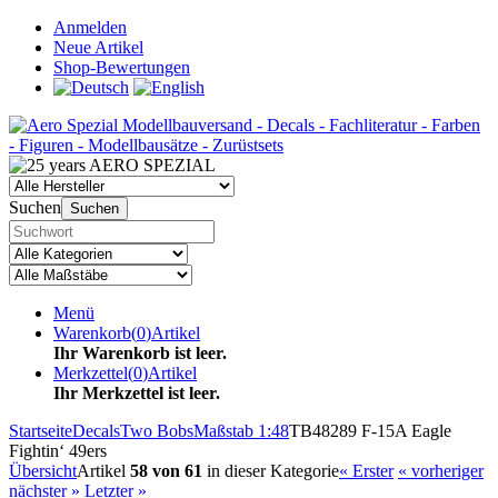
Anmelden
Neue Artikel
Shop-Bewertungen
Suchen
Suchen
Menü
Warenkorb
(
0
)
Artikel
Ihr Warenkorb ist leer.
Merkzettel
(
0
)
Artikel
Ihr Merkzettel ist leer.
Startseite
Decals
Two Bobs
Maßstab 1:48
TB48289 F-15A Eagle
Fightin‘ 49ers
Übersicht
Artikel
58 von 61
in dieser Kategorie
« Erster
« vorheriger
nächster »
Letzter »