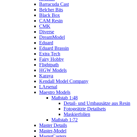
Barracuda Cast
Belcher Bits
Black Box
CAM Resin
CMK
Diverse
DreamModel
Eduard
Eduard Brassin
Extra Tech
Fairy Hobby
Flightpath
HGW Models
Karaya
Kendall Model Company
LArsenal
Maestro Models
Maßstab 1:48
Detail- und Umbausätze aus Resin
Fotogeätzte Detailsets
Maskierfolien
Maßstab 1:72
Master Details
Master-Model
MasterCasters