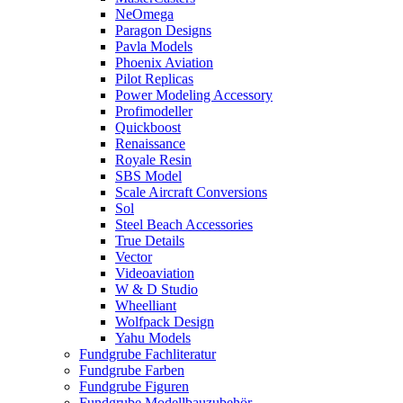
NeOmega
Paragon Designs
Pavla Models
Phoenix Aviation
Pilot Replicas
Power Modeling Accessory
Profimodeller
Quickboost
Renaissance
Royale Resin
SBS Model
Scale Aircraft Conversions
Sol
Steel Beach Accessories
True Details
Vector
Videoaviation
W & D Studio
Wheelliant
Wolfpack Design
Yahu Models
Fundgrube Fachliteratur
Fundgrube Farben
Fundgrube Figuren
Fundgrube Modellbauzubehör