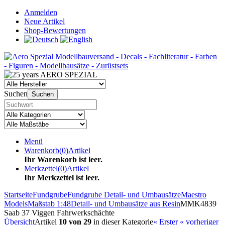
Anmelden
Neue Artikel
Shop-Bewertungen
Suchen
Suchen
Menü
Warenkorb
(
0
)
Artikel
Ihr Warenkorb ist leer.
Merkzettel
(
0
)
Artikel
Ihr Merkzettel ist leer.
Startseite
Fundgrube
Fundgrube Detail- und Umbausätze
Maestro
Models
Maßstab 1:48
Detail- und Umbausätze aus Resin
MMK4839
Saab 37 Viggen Fahrwerkschächte
Übersicht
Artikel
10 von 29
in dieser Kategorie
« Erster
« vorheriger