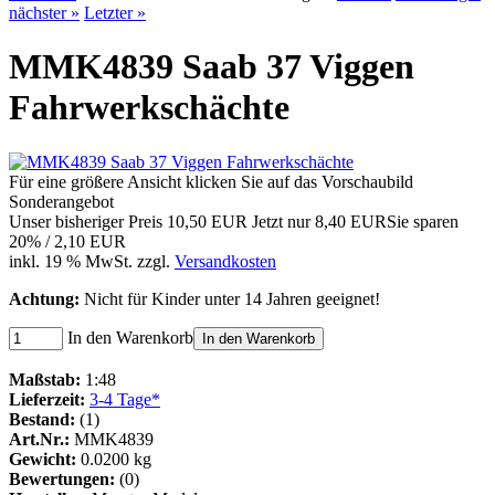
nächster »
Letzter »
MMK4839 Saab 37 Viggen
Fahrwerkschächte
Für eine größere Ansicht klicken Sie auf das Vorschaubild
Sonderangebot
Unser bisheriger Preis
10,50 EUR
Jetzt nur
8,40 EUR
Sie sparen
20% / 2,10 EUR
inkl. 19 % MwSt. zzgl.
Versandkosten
Achtung:
Nicht für Kinder unter 14 Jahren geeignet!
In den Warenkorb
In den Warenkorb
Maßstab:
1:48
Lieferzeit:
3-4 Tage*
Bestand:
(1)
Art.Nr.:
MMK4839
Gewicht:
0.0200 kg
Bewertungen:
(0)