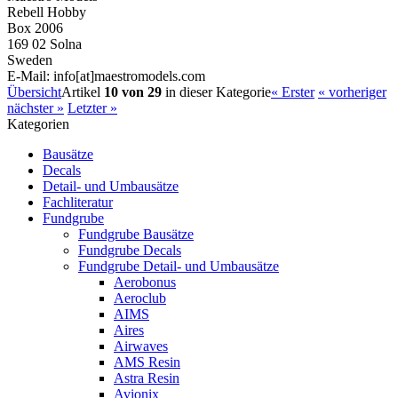
Rebell Hobby
Box 2006
169 02 Solna
Sweden
E-Mail: info[at]maestromodels.com
Übersicht
Artikel
10 von 29
in dieser Kategorie
« Erster
« vorheriger
nächster »
Letzter »
Kategorien
Bausätze
Decals
Detail- und Umbausätze
Fachliteratur
Fundgrube
Fundgrube Bausätze
Fundgrube Decals
Fundgrube Detail- und Umbausätze
Aerobonus
Aeroclub
AIMS
Aires
Airwaves
AMS Resin
Astra Resin
Avionix