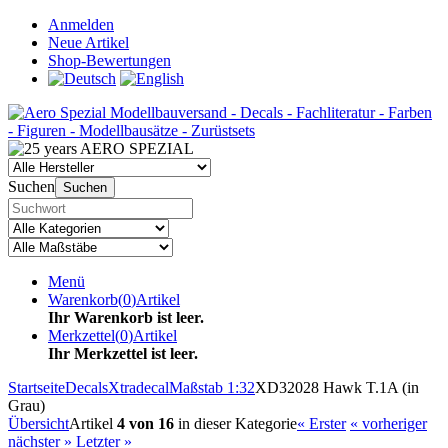
Anmelden
Neue Artikel
Shop-Bewertungen
Suchen
Suchen
Menü
Warenkorb
(
0
)
Artikel
Ihr Warenkorb ist leer.
Merkzettel
(
0
)
Artikel
Ihr Merkzettel ist leer.
Startseite
Decals
Xtradecal
Maßstab 1:32
XD32028 Hawk T.1A (in
Grau)
Übersicht
Artikel
4 von 16
in dieser Kategorie
« Erster
« vorheriger
nächster »
Letzter »