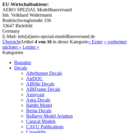
EU-Wirtschaftsakteur:
AERO SPEZIAL Modellbauversand
Inh. Volkhard Waltermann
Bodelschwinghstraße 336
33647 Bielefeld
Germany
E-Mail: info[at]aero-spezial-modellbauversand.de
Übersicht
Artikel
4 von 16
in dieser Kategorie
« Erster
« vorheriger
nächster »
Letzter »
Kategorien
Bausätze
Decals
Afterburner Decals
AirDOC
AIRfile Decals
AIRFrame Decals
Armycast
Astra Decals
Babibi Model
Berna Decals
Bullseye Model Aviation
Caracal Models
CAVU Publications
Crossdelta