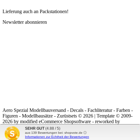
Lieferung auch an Packstationen!
Newsletter abonnieren
Aero Spezial Modellbauversand - Decals - Fachliteratur - Farben -
Figuren - Modellbausätze - Zurüstsets © 2026 | Template © 2009-
2026 by
mod
ified eCommerce Shopsoftware
- reworked by
noRiddle
SEHR GUT
(4.88 / 5)
mod
ified eCommerce Shopsoftware © 2009-2026
aus
139
Bewertungen bei: shopvote.de ⓘ
Informationen zur Echtheit der Bewertungen
Parse Time: 0.139s