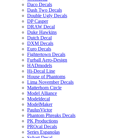
Daco Decals
Dash Two Decals
Double Ugly Decals
DP Casper
DRAW Decal
Duke Hawkins
Dutch Decal
DXM Decals
Euro Decals
Fightertown Decals
Furball Aero-Design
HADmodels
Hi-Decal Line
House of Phantoms
Lima November Decals
Matterhorn Circle
Model Alliance
Modeldecal
ModelMaker
PaulusVictor
Phantom Phreaks Decals
PK Productions
PROcal Decals
Series Espanolas
Syhart Decal